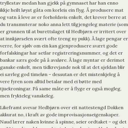
tryllestav medan han gjekk på gymnaset har han enno
ikkje heilt løyst gåta om korleis ein flyg. Å produsere mat
og vatn å leve av er forholdsvis enkelt, det krever berre at
du transmuterar noko anna lett tilgjengeleg materie (som
er grunnen til at burettslaget til Hedbjørn er irritert over
at innkjørselen svært ofte treng ny pukk). Å lage pengar er
verre, for sjølv om ein kan gjenprodusere svært gode
forfalskingar har setlar registreringsnummer, og det er
bankar særs gode på å avsløre. Å lage myntar er derimot
ganske enkelt, men tidkrevjande nok til at det sjeldan blir
ei særleg god timeløn – dessutan er det mistenkjeleg å
vere fyren som alltid betalar med ei bøtte med
tjuekroningar. På same måte er å flyge er også mogleg,
men frykteleg vanskeleg.
Likeframt svevar Hedbjørn over eit nattestengd Dokken
akkurat no, i kraft av gode improvisasjonseigenskaper.
Naud lærer naken kvinne å spinne, seier ordtaket – og det