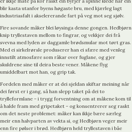
er ikkje måte på kor raskt ein byrjer å spinne klede når ein
blir kasta utanfor byens høgaste bru, med kjærleg lagt
industriasfalt i akselererande fart på veg mot seg sjølv.
Fire sovande måker blei løysinga denne gongen. Hedbjørn
knip tryllestaven mellom to fingrar, og vekkjer dei frå
svevna med lyden av daggamle brødsmular mot tørt gras.
Med ei sirkelrørsle produserer han ei sfære med venleg
innstilt atmosfære som råkar over fuglane, og gjer
skuldrene sine til deira beste vener. Måkene flyg
umiddelbart mot han, og grip tak.
Fordelen med måker er at dei sjeldan skiftar meining når
dei først er i gang, så han slepp taket på dei to
trylleformlane – i trygg forventning om at måkene kom til
å halde fram med gripetaket – og konsentrerer seg raskt
om det neste problemet: måker kan ikkje bære særleg
meir enn halvparten av vekta si, og Hedbjørn veger meir
enn fire pølser i brød. Hedbjørn held tryllestaven i båe