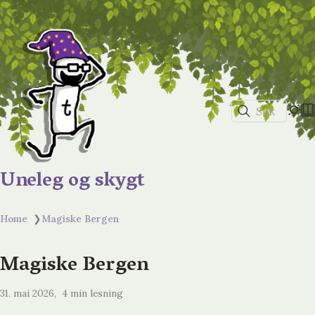
Søk
Uneleg og skygt
Home
❯
Magiske Bergen
Magiske Bergen
31. mai 2026
4 min lesning