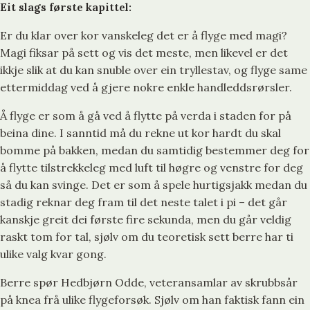
Eit slags første kapittel:
Er du klar over kor vanskeleg det er å flyge med magi?
Magi fiksar på sett og vis det meste, men likevel er det
ikkje slik at du kan snuble over ein tryllestav, og flyge same
ettermiddag ved å gjere nokre enkle handleddsrørsler.
Å flyge er som å gå ved å flytte på verda i staden for på
beina dine. I sanntid må du rekne ut kor hardt du skal
bomme på bakken, medan du samtidig bestemmer deg for
å flytte tilstrekkeleg med luft til høgre og venstre for deg
så du kan svinge. Det er som å spele hurtigsjakk medan du
stadig reknar deg fram til det neste talet i pi – det går
kanskje greit dei første fire sekunda, men du går veldig
raskt tom for tal, sjølv om du teoretisk sett berre har ti
ulike valg kvar gong.
Berre spør Hedbjørn Odde, veteransamlar av skrubbsår
på knea frå ulike flygeforsøk. Sjølv om han faktisk fann ein