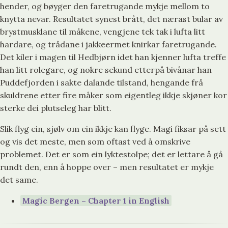
hender, og bøyger den faretrugande mykje mellom to
knytta nevar. Resultatet synest brått, det nærast bular av
brystmusklane til måkene, vengjene tek tak i lufta litt
hardare, og trådane i jakkeermet knirkar faretrugande.
Det kiler i magen til Hedbjørn idet han kjenner lufta treffe
han litt rolegare, og nokre sekund etterpå bivånar han
Puddefjorden i sakte dalande tilstand, hengande frå
skuldrene etter fire måker som eigentleg ikkje skjøner kor
sterke dei plutseleg har blitt.
Slik flyg ein, sjølv om ein ikkje kan flyge. Magi fiksar på sett
og vis det meste, men som oftast ved å omskrive
problemet. Det er som ein lyktestolpe; det er lettare å gå
rundt den, enn å hoppe over – men resultatet er mykje
det same.
Magic Bergen – Chapter 1 in English