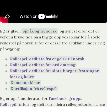
Eg er glad i
Språk og nynorsk
, og synest difor det er
verdt å bruke tida på å bygge opp vokabular for å spele
rollespel på norsk. Difor er desse tre artiklane under evig
påbygging:
Rollespel-ordliste frå engelsk til norsk
Rollespel-ordliste for ord om magi
Rollespel-ordliste for slott, borger, festningar,
fort og holer
Kampanjeidear
Kortfiksjon frå rollespel
Eg er også moderator for
Facebook-gruppa
Rollespill.info
, og deltakar i deira rollespelkonkurranse