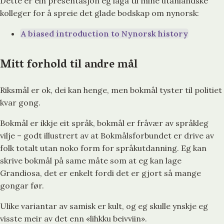
Dette er ein presentasjon eg laga til mine utanlandske
kolleger for å spreie det glade bodskap om nynorsk:
A biased introduction to Nynorsk history
Mitt forhold til andre mål
Riksmål er ok, dei kan henge, men bokmål tyster til politiet
kvar gong.
Bokmål er ikkje eit språk, bokmål er fråvær av språkleg
vilje – godt illustrert av at Bokmålsforbundet er drive av
folk totalt utan noko form for språkutdanning. Eg kan
skrive bokmål på same måte som at eg kan lage
Grandiosa, det er enkelt fordi det er gjort så mange
gongar før.
Ulike variantar av samisk er kult, og eg skulle ynskje eg
visste meir av det enn «lihkku beivviin».