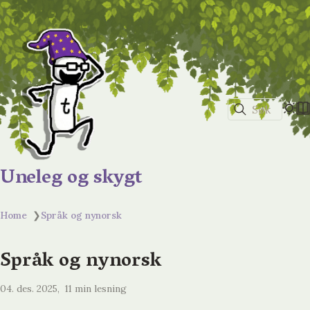
Søk
Uneleg og skygt
Home
❯
Språk og nynorsk
Språk og nynorsk
04. des. 2025
11 min lesning