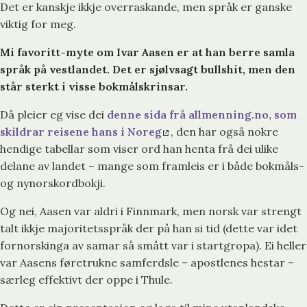
Det er kanskje ikkje overraskande, men språk er ganske
viktig for meg.
Mi favoritt-myte om Ivar Aasen er at han berre samla
språk på vestlandet. Det er sjølvsagt bullshit, men den
står sterkt i visse bokmålskrinsar.
Då pleier eg vise dei
denne sida frå allmenning.no, som
skildrar reisene hans i Noreg
, den har også nokre
hendige tabellar som viser ord han henta frå dei ulike
delane av landet – mange som framleis er i både bokmåls-
og nynorskordbokji.
Og nei, Aasen var aldri i Finnmark, men norsk var strengt
talt ikkje majoritetsspråk der på han si tid (dette var idet
fornorskinga av samar så smått var i startgropa). Ei heller
var Aasens føretrukne samferdsle – apostlenes hestar –
særleg effektivt der oppe i Thule.